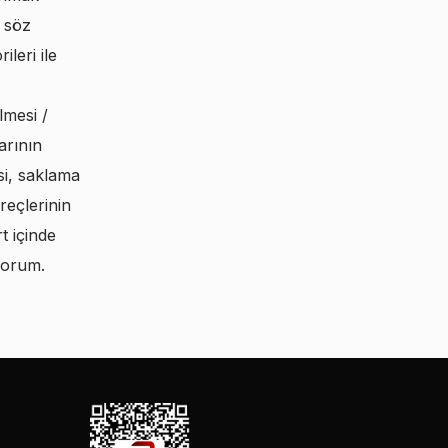
e söz
leri ile
lmesi /
arının
i, saklama
reçlerinin
t içinde
iyorum.