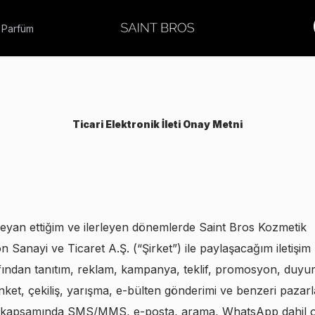
 Parfüm
Ticari Elektronik İleti Onay Metni
eyan ettiğim ve ilerleyen dönemlerde Saint Bros Kozmetik
 Sanayi ve Ticaret A.Ş. (“Şirket”) ile paylaşacağım iletişim b
afından tanıtım, reklam, kampanya, teklif, promosyon, duyu
nket, çekiliş, yarışma, e-bülten gönderimi ve benzeri pazar
eri kapsamında SMS/MMS, e-posta, arama, WhatsApp dahil 