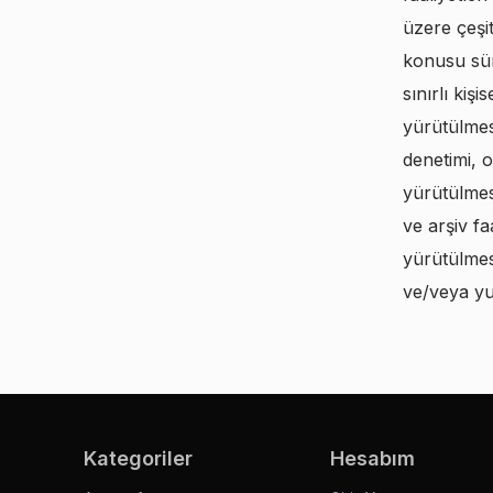
üzere çeşit
konusu süre
sınırlı kiş
yürütülmesi
denetimi, 
yürütülmes
ve arşiv fa
yürütülmesi
ve/veya yu
Kategoriler
Hesabım