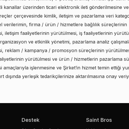
li kanallar üzerinden ticari elektronik ileti gönderilmesine v
çler çerçevesinde kimlik, iletişim ve pazarlama veri kategori
isel verilerimin, firma / ürün / hizmetlere bağlılık süreçlerinin
, iletişim faaliyetlerinin yürütülmesi, iş faaliyetlerinin yürütü
organizasyon ve etkinlik yönetimi, pazarlama analiz çalışmal
i, reklam / kampanya / promosyon süreçlerinin yürütülmes
aliyetlerinin yürütülmesi ve ürün / hizmetlerin pazarlama sü
 amaçlarıyla işlenmesine ve Şirket’in hizmet temin ettiği yur
rt dışında yerleşik tedarikçilerinize aktarılmasına onay ver
Destek
Saint Bros