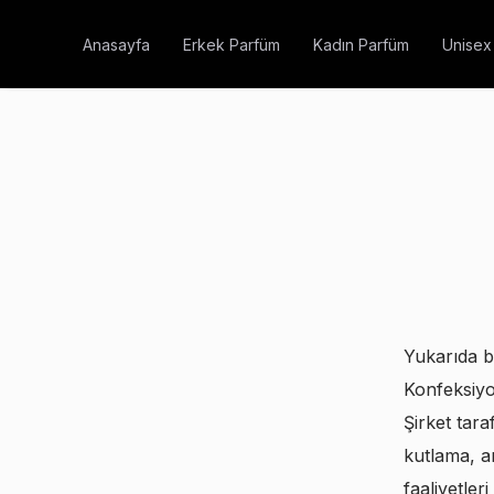
Anasayfa
Erkek Parfüm
Kadın Parfüm
Unisex
Yukarıda b
Konfeksiyon
Şirket tar
kutlama, a
faaliyetl