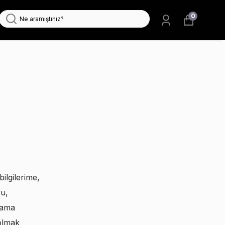
0
ilgilerime,
ru,
lama
olmak