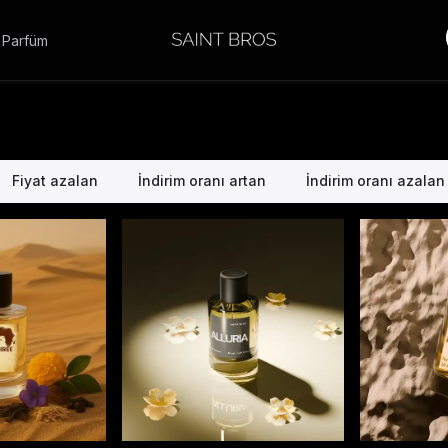
 Parfüm
Fiyat azalan
İndirim oranı artan
İndirim oranı azalan