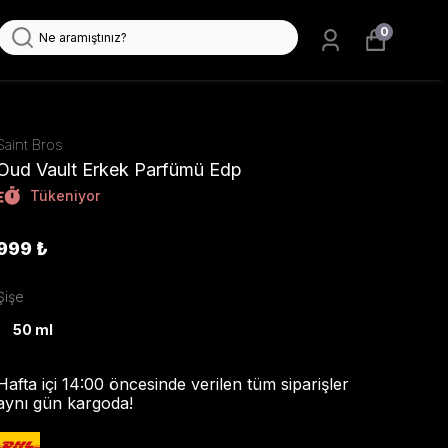
0
Saint Bros
Oud Vault Erkek Parfümü Edp
Tükeniyor
999 ₺
Şişe
50 ml
Hafta içi 14:00 öncesinde verilen tüm siparişler
aynı gün kargoda!