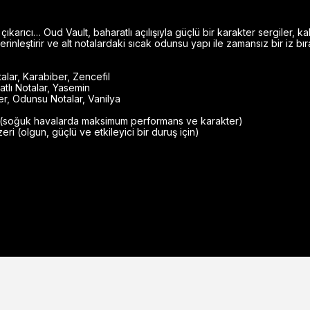
çıkarıcı… Oud Vault, baharatlı açılışıyla güçlü bir karakter sergiler, 
rinleştirir ve alt notalardaki sıcak odunsu yapı ile zamansız bir iz bır
talar, Karabiber, Zencefil
atlı Notalar, Yasemin
ber, Odunsu Notalar, Vanilya
 (soğuk havalarda maksimum performans ve karakter)
eri (olgun, güçlü ve etkileyici bir duruş için)