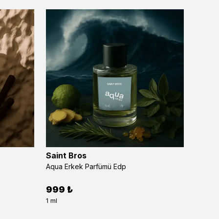
Saint Bros
Saint
Aqua Erkek Parfümü Edp
Aurum 
999 ₺
999 
1 ml
1 Şişe