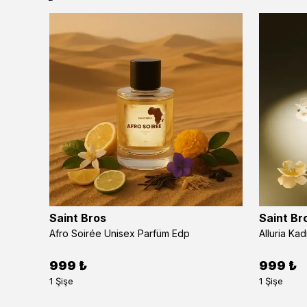
Saint Bros
Saint Br
Afro Soirée Unisex Parfüm Edp
Alluria Ka
999 ₺
999 ₺
1 Şişe
1 Şişe