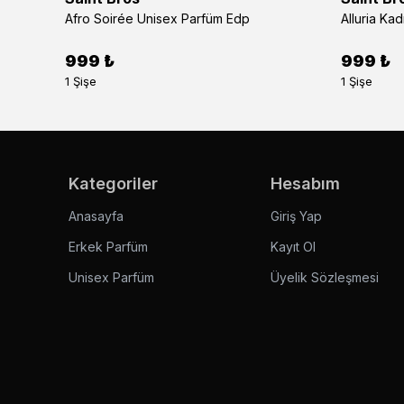
Afro Soirée Unisex Parfüm Edp
Alluria Ka
999 ₺
999 ₺
1 Şişe
1 Şişe
Kategoriler
Hesabım
Anasayfa
Giriş Yap
Erkek Parfüm
Kayıt Ol
Unisex Parfüm
Üyelik Sözleşmesi