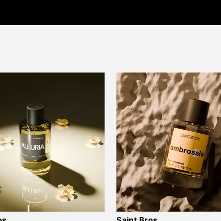
os
Saint Bros