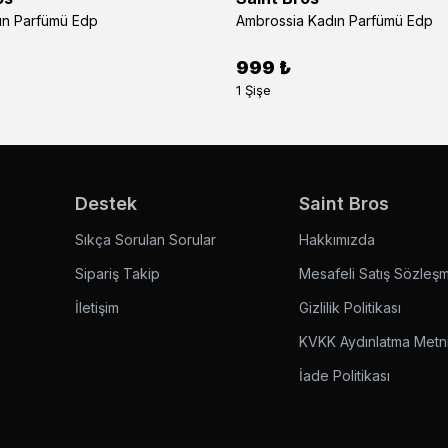
dın Parfümü Edp
Ambrossia Kadın Parfümü Edp
999 ₺
1 Şişe
Destek
Saint Bros
Sıkça Sorulan Sorular
Hakkımızda
Sipariş Takip
Mesafeli Satış Sözleş
İletişim
Gizlilik Politikası
KVKK Aydınlatma Metn
İade Politikası