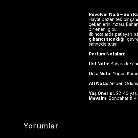
Revolver No.6 – Son Ku
Hayat bazen tek bir şans
çekenlerin imzası. Bahara
bir enerji gibi.
İlk notalarda patlayan
ba
çıkarıcı sıcaklığı
, çevr
sahnede tutar.
Parfüm Notaları:
Üst Nota:
Baharatlı Zenc
Orta Nota:
Yoğun Kara
Alt Nota:
Amber, Odunsu
Yaş Önerisi:
22-40 yaş a
Mevsim:
Sonbahar & Kış 
Yorumlar