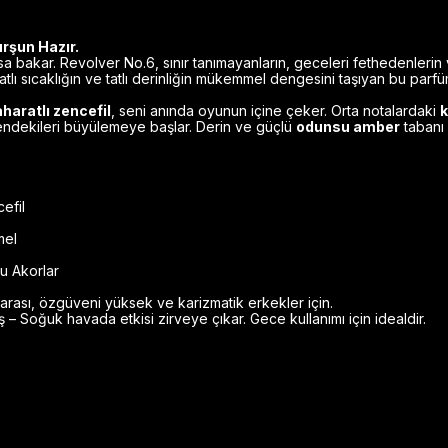
rşun Hazır.
a bakar. Revolver No.6, sınır tanımayanların, geceleri fethedenlerin
tlı sıcaklığın ve tatlı derinliğin mükemmel dengesini taşıyan bu parfü
haratlı zencefil
, seni anında oyunun içine çeker. Orta notalardaki
k
endekileri büyülemeye başlar. Derin ve güçlü
odunsu amber
tabanı 
efil
mel
 Akorlar
rası, özgüveni yüksek ve karizmatik erkekler için.
– Soğuk havada etkisi zirveye çıkar. Gece kullanımı için idealdir.